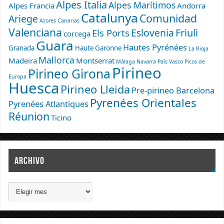
Alpes Italia
Alpes Marítimos
Alpes Francia
Andorra
Catalunya
Comunidad
Ariege
Azores
Canarias
Valenciana
Eslovenia
Friuli
Els Ports
corcega
Guara
Hautes Pyrénées
Granada
Haute Garonne
La Rioja
Mallorca
Madeira
Montserrat
Málaga
Navarra
País Vasco
Picos de
Pirineo
Pirineo Girona
Europa
Huesca
Pirineo Lleida
Pre-pirineo Barcelona
Pyrenées Orientales
Pyrenées Atlantiques
Réunion
Ticino
ARCHIVO