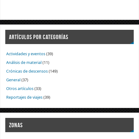
ARTÍCULOS POR CATEGORÍAS
Actividades y eventos
(39)
Análisis de material
(11)
Crónicas de descensos
(149)
General
(37)
Otros artículos
(33)
Reportajes de viajes
(39)
ZONAS