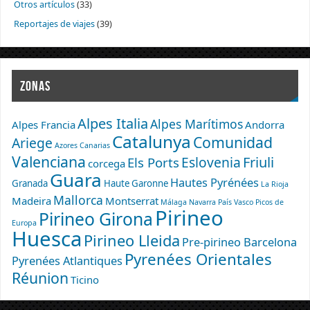
Otros artículos
(33)
Reportajes de viajes
(39)
ZONAS
Alpes Italia
Alpes Marítimos
Alpes Francia
Andorra
Catalunya
Comunidad
Ariege
Azores
Canarias
Valenciana
Eslovenia
Friuli
Els Ports
corcega
Guara
Hautes Pyrénées
Granada
Haute Garonne
La Rioja
Mallorca
Madeira
Montserrat
Málaga
Navarra
País Vasco
Picos de
Pirineo
Pirineo Girona
Europa
Huesca
Pirineo Lleida
Pre-pirineo Barcelona
Pyrenées Orientales
Pyrenées Atlantiques
Réunion
Ticino