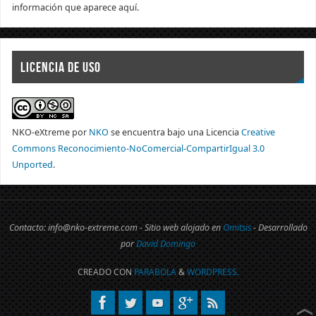
información que aparece aquí.
LICENCIA DE USO
NKO-eXtreme
por
NKO
se encuentra bajo una Licencia
Creative
Commons Reconocimiento-NoComercial-CompartirIgual 3.0
Unported
.
Contacto: info@nko-extreme.com - Sitio web alojado en
Omitsis
- Desarrollado
por
David Domingo
CREADO CON
PARABOLA
&
WORDPRESS.