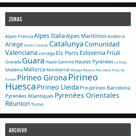
ZONAS
Alpes Italia
Alpes Marítimos
Alpes Francia
Andorra
Catalunya
Comunidad
Ariege
Azores
Canarias
Valenciana
Eslovenia
Friuli
Els Ports
corcega
Guara
Hautes Pyrénées
Granada
Haute Garonne
La Rioja
Mallorca
Madeira
Montserrat
Málaga
Navarra
País Vasco
Picos de
Pirineo
Pirineo Girona
Europa
Huesca
Pirineo Lleida
Pre-pirineo Barcelona
Pyrenées Orientales
Pyrenées Atlantiques
Réunion
Ticino
ARCHIVO