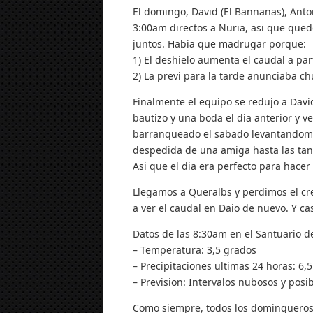
El domingo, David (El Bannanas), Anto
3:00am directos a Nuria, asi que qued
juntos. Habia que madrugar porque:
1) El deshielo aumenta el caudal a par
2) La previ para la tarde anunciaba c
Finalmente el equipo se redujo a Davi
bautizo y una boda el dia anterior y ve
barranqueado el sabado levantandome 
despedida de una amiga hasta las tan
Asi que el dia era perfecto para hacer
Llegamos a Queralbs y perdimos el cre
a ver el caudal en Daio de nuevo. Y ca
Datos de las 8:30am en el Santuario d
– Temperatura: 3,5 grados
– Precipitaciones ultimas 24 horas: 6,5 
– Prevision: Intervalos nubosos y pos
Como siempre, todos los domingueros 