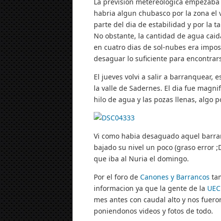
La prevision metereologica empezaba a
habria algun chubasco por la zona el
parte del dia de estabilidad y por la 
No obstante, la cantidad de agua caid
en cuatro dias de sol-nubes era impo
desaguar lo suficiente para encontrars
El jueves volvi a salir a barranquear,
la valle de Sadernes. El dia
fue magnif
hilo de agua y las pozas llenas, algo p
Vi como habia desaguado aquel barran
bajado su nivel un poco (graso error ;
que iba al Nuria el domingo.
Por el foro de
Canones y Barrancos
tam
informacion ya que la gente de la
UEC
mes antes con caudal alto y nos fuero
poniendonos videos y fotos de todo.