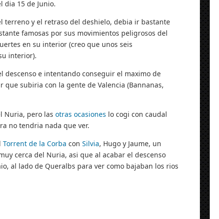
l dia 15 de Junio.
l terreno y el retraso del deshielo, debia ir bastante
astante famosas por sus movimientos peligrosos del
rtes en su interior (creo que unos seis
u interior).
el descenso e intentando conseguir el maximo de
r que subiria con la gente de Valencia (Bannanas,
l Nuria, pero las
otras ocasiones
lo cogi con caudal
ora no tendria nada que ver.
l
Torrent de la Corba
con
Silvia
, Hugo y Jaume, un
muy cerca del Nuria, asi que al acabar el descenso
io, al lado de Queralbs para ver como bajaban los rios