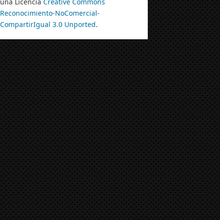
una Licencia
Creative Commons
Reconocimiento-NoComercial-
CompartirIgual 3.0 Unported
.