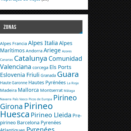
ZONAS
Alpes Italia
Alpes
Alpes Francia
Ariege
Marítimos
Andorra
Azores
Catalunya
Comunidad
Canarias
Valenciana
Els Ports
corcega
Guara
Eslovenia
Friuli
Granada
Hautes Pyrénées
Haute Garonne
La Rioja
Mallorca
Madeira
Montserrat
Málaga
Pirineo
Navarra
País Vasco
Picos de Europa
Pirineo
Girona
Huesca
Pirineo Lleida
Pre-
pirineo Barcelona
Pyrenées
Pyrenées
Atlantiques