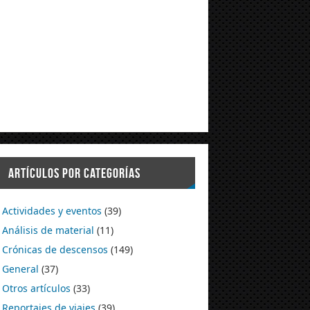
ARTÍCULOS POR CATEGORÍAS
Actividades y eventos
(39)
Análisis de material
(11)
Crónicas de descensos
(149)
General
(37)
Otros artículos
(33)
Reportajes de viajes
(39)