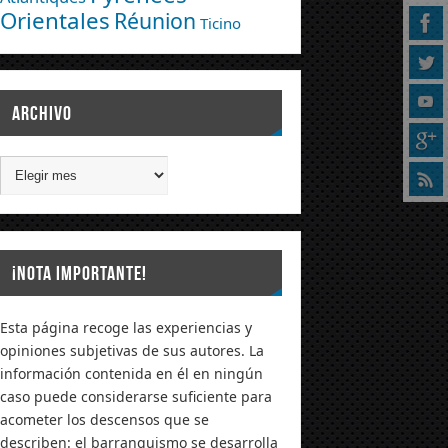
Orientales
Réunion
Ticino
ARCHIVO
¡NOTA IMPORTANTE!
Esta página recoge las experiencias y
opiniones subjetivas de sus autores. La
información contenida en él en ningún
caso puede considerarse suficiente para
acometer los descensos que se
describen: el barranquismo se desarrolla