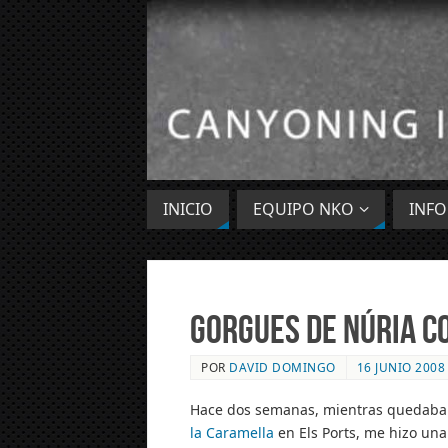
INICIO
EQUIPO NKO
INF
Gorgues de Núria c
POR
DAVID DOMINGO
16 JUNIO 2008
Hace dos semanas, mientras quedabam
la Caramella
en Els Ports, me hizo una